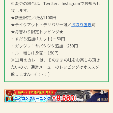
※変更の場合は、Twitter、Instagramでお知らせ
致します。
★数量限定／税込1100円
★テイクアウト・デリバリー可／
お取り置き
可
★月替わり限定トッピング★
・すだち追加(1カット)…50円
・ガッツリ！サバタツタ追加…250円
・ルー増し(1.5倍)…150円
※11月のカレーは、そのままの味をお楽しみ頂き
たいので、通常メニューのトッピングはオススメ
致しません…( ；ᵕ； )