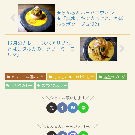
★らんらんルーハロウィン
★「無水チキンカラヒと、かぼ
ちゃポタージュ’22」
12月のカレー「スペアリブと、
香ばしタルカの、クリーミーコ
ルマ」
カレー・料理のこと
らんらんルーのお知らせ
店主のブログ
今月のカレー
スパイスカレー
＼シェアお願いします／
＼らんらんルーをフォロー／