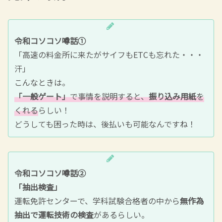
令和コソコソ噂話①
「高速の料金所に来たがサイフもETCも忘れた・・・
汗」
こんなときは。
「一般ゲート」
で事情を説明すると、
振り込み用紙
を
くれる
らしい！
どうしても困った時は、後払いも可能なんですね！
令和コソコソ噂話②
「抽出検査」
運転免許センターで、学科試験合格者の中から
無作為
抽出で運転技術の検査
があるらしい。