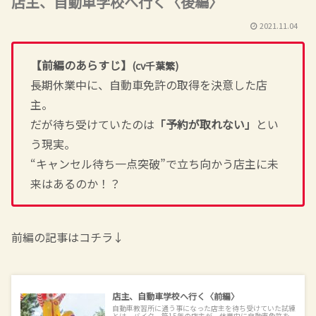
店主、自動車学校へ行く〈後編〉
2021.11.04
【前編のあらすじ】
(cv千葉繁)
長期休業中に、自動車免許の取得を決意した店
主。
だが待ち受けていたのは
「予約が取れない」
とい
う現実。
“キャンセル待ち一点突破”で立ち向かう店主に未
来はあるのか！？
前編の記事はコチラ↓
店主、自動車学校へ行く〈前編〉
自動車教習所に通う事になった店主を待ち受けていた試練
とは。バイク一筋15年の店主が、休業中に自動車免許を