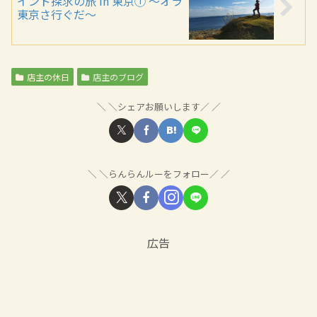
インド探求の旅 in 東京① ～オラ
東京さ行ぐだ～
店主の休日
店主のブログ
＼シェアお願いします／
＼らんらんルーをフォロー／
広告