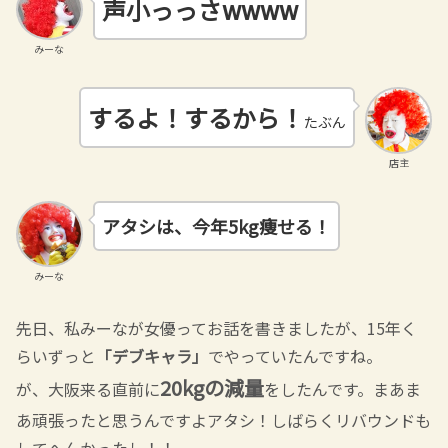
声小っっさwwww
みーな
するよ！するから！
たぶん
店主
アタシは、今年5kg痩せる！
みーな
先日、私みーなが女優ってお話を書きましたが、15年く
らいずっと
「デブキャラ」
でやっていたんですね。
20kgの減量
が、大阪来る直前に
をしたんです。まあま
あ頑張ったと思うんですよアタシ！しばらくリバウンドも