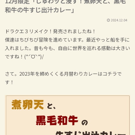
12月限定「じゅわッと浸す！煮卵天と、黒毛
和牛の牛すじ出汁カレー」
2024.12.04
ドラクエ３リメイク！発売されましたね！
僕達はちびちび冒険を進めています。最近やっと船を手に
入れました。昔も今も、自由に世界を巡れる感動は大きい
ですね！(*ˊᗜˋ*)/
さて。2023年を締めくくる月替わりカレーはコチラで
す！