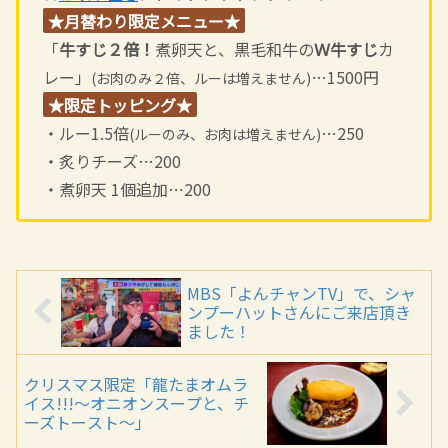
★月替わり限定メニュー★
「
牛すじ２倍！
煮卵天と、黒毛和牛の
Ｗ牛すじ
カ
レー」
…1500円
(お肉のみ２倍、ルーは増えません)
★限定トッピング★
・ルー1.5倍
…250
(ルーのみ、お肉は増えません)
・炙りチーズ…200
・煮卵天 1個追加…200
MBS「よんチャンTV」で、シャ
ンプーハットさんにご来店頂き
ました！
クリスマス限定「龍たまオムラ
イス!!!～オニオンスープと、チ
ーズトースト～」