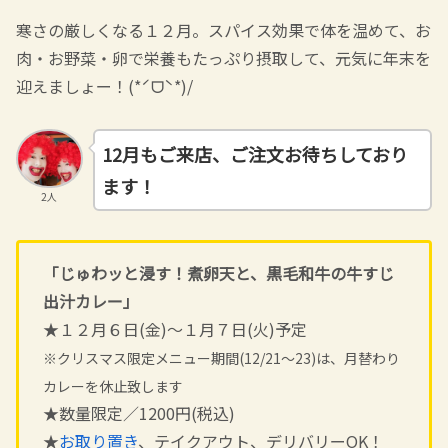
寒さの厳しくなる１２月。スパイス効果で体を温めて、お
肉・お野菜・卵で栄養もたっぷり摂取して、元気に年末を
迎えましょー！(*ˊᗜˋ*)/
12月もご来店、ご注文お待ちしており
ます！
2人
「じゅわッと浸す！煮卵天と、黒毛和牛の牛すじ
出汁カレー」
★１２月６日(金)～１月７日(火)予定
※クリスマス限定メニュー期間(12/21～23
)は、月替わり
カレーを休止致します
★数量限定／1200円(税込)
★
お取り置き
、テイクアウト、デリバリーOK！