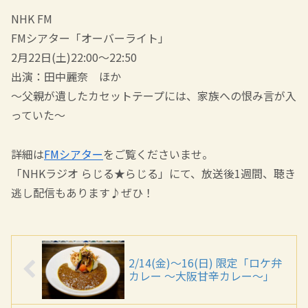
NHK FM
FMシアター「オーバーライト」
2月22日(土)22:00～22:50
出演：田中麗奈 ほか
～父親が遺したカセットテープには、家族への恨み言が入
っていた～
詳細は
FMシアター
をご覧くださいませ。
「NHKラジオ らじる★らじる」にて、放送後1週間、聴き
逃し配信もあります♪ぜひ！
2/14(金)～16(日) 限定「ロケ弁
カレー ～大阪甘辛カレー～」