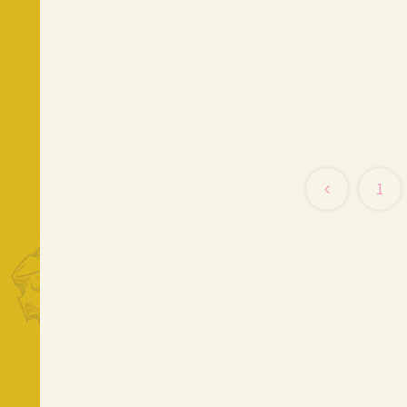
前
1
へ