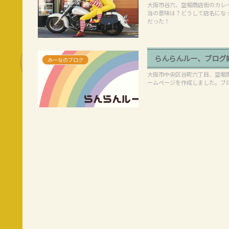
大阪市谷六、空堀商店街のカレ
当の意味は？どうして店名にな
だった！
らんらんルー、ブログ始
みーなのブログ
大阪市中央区谷町六丁目、空堀
ームページを作成しました。ブ