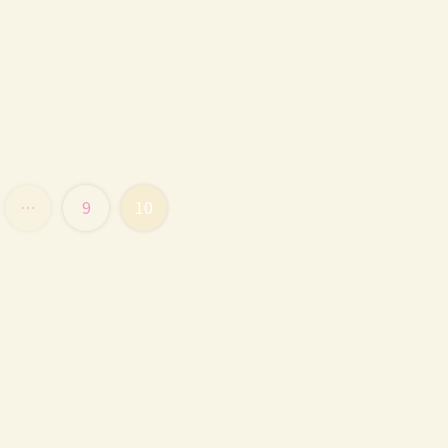
…
9
10