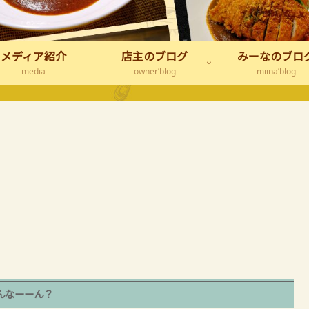
メディア紹介
店主のブログ
みーなのブロ
media
owner’blog
miina’blog
んなーーん？