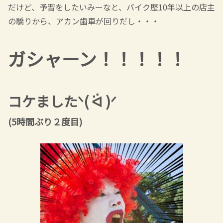
だけど、予習をしたいみーなと、バイク歴10年以上の店主
の驕りから、アカン歯車が回りだし・・・
ガシャーン！！！！！
コケました
ᐠ( ᐛ )ᐟ
(5時間ぶり２度目)