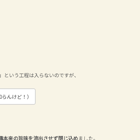
」という工程は入らないのですが、
知らんけど！）
鶏本来の旨味を流出させず閉じ込め
ました。