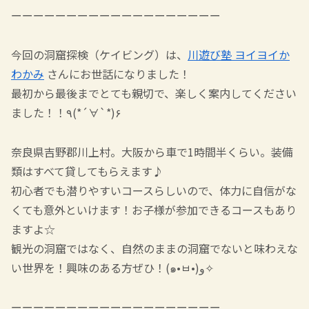
ーーーーーーーーーーーーーーーーーーー
今回の洞窟探検（ケイビング）は、
川遊び塾 ヨイヨイか
わかみ
さんにお世話になりました！
最初から最後までとても親切で、楽しく案内してください
ました！！٩(*´∀`*)۶
奈良県吉野郡川上村。大阪から車で1時間半くらい。装備
類はすべて貸してもらえます♪
初心者でも潜りやすいコースらしいので、体力に自信がな
くても意外といけます！お子様が参加できるコースもあり
ますよ☆
観光の洞窟ではなく、自然のままの洞窟でないと味わえな
い世界を！興味のある方ぜひ！(๑•ㅂ•)و✧
ーーーーーーーーーーーーーーーーーーー