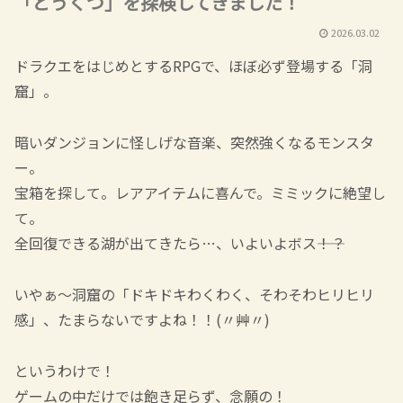
「どうくつ」を探検してきました！
2026.03.02
ドラクエをはじめとするRPGで、ほぼ必ず登場する「洞
窟」。
暗いダンジョンに怪しげな音楽、突然強くなるモンスタ
ー。
宝箱を探して。レアアイテムに喜んで。ミミックに絶望し
て。
全回復できる湖が出てきたら…、いよいよボス――！？
いやぁ～洞窟の「ドキドキわくわく、そわそわヒリヒリ
感」、たまらないですよね！！(〃艸〃)
というわけで！
ゲームの中だけでは飽き足らず、念願の！